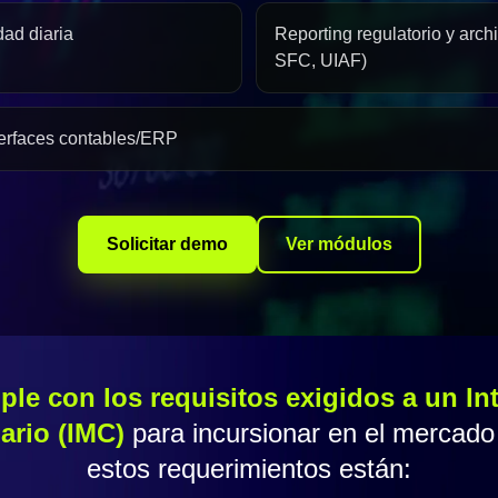
dad diaria
Reporting regulatorio y arc
SFC, UIAF)
terfaces contables/ERP
Solicitar demo
Ver módulos
le con los requisitos exigidos a un Int
rio (IMC)
para incursionar en el mercado
estos requerimientos están: