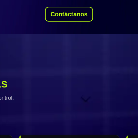
Contáctanos
AS
ntrol.