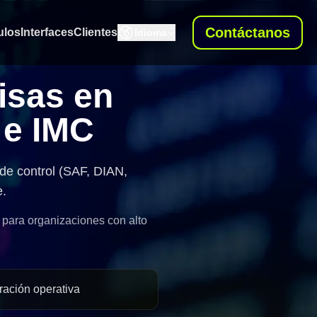
Contáctanos
ulos
Interfaces
Clientes
Idioma
isas en
 e IMC
de control (SAF, DIAN,
e.
para organizaciones con alto
ración operativa