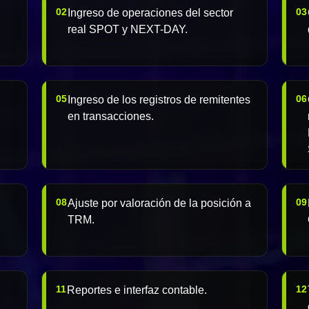
02
03
Ingreso de operaciones del sector
real SPOT y NEXT-DAY.
05
06
Ingreso de los registros de remitentes
en transacciones.
08
09
Ajuste por valoración de la posición a
TRM.
11
12
Reportes e interfaz contable.